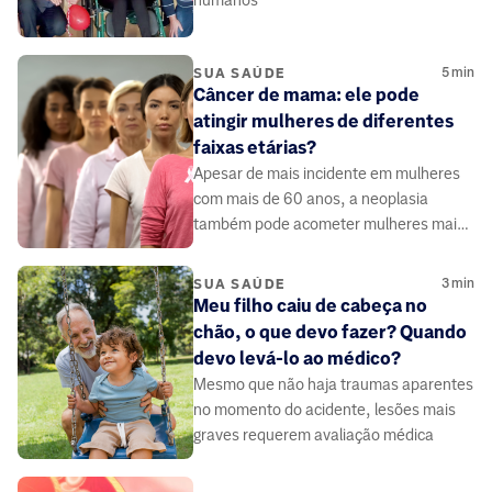
humanos
5
min
SUA SAÚDE
Câncer de mama: ele pode
atingir mulheres de diferentes
faixas etárias?
Apesar de mais incidente em mulheres
com mais de 60 anos, a neoplasia
também pode acometer mulheres mais
jovens.
3
min
SUA SAÚDE
Meu filho caiu de cabeça no
chão, o que devo fazer? Quando
devo levá-lo ao médico?
Mesmo que não haja traumas aparentes
no momento do acidente, lesões mais
graves requerem avaliação médica