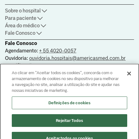
Sobre o hospital
Para paciente
Área do médico
Fale Conosco
Fale Conosco
Agendamento:
+ 55 4020-0057
Ouvidoria:
ouvidoria.hospitais@americasmed.com.br
Certificações
Ao clicar em "Aceitar todos os cookies", concorda com o
armazenamento de cookies no seu dispositivo para melhorar
a navegação no site, analisar a utilização do site e ajudar nas
nossas iniciativas de marketing.
Saiba mais sobre nossas certificações
Definições de cookies
Responsável Técnica: Dra Valéria Cristina Gonçalves CRM-DF
8099
© Copyright
2026
Rejeitar Todos
Aceitar todos os cookies