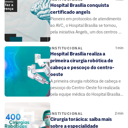
Hospital Brasília conquista
certificado angels
Pioneiro em protocolos de atendimento
ao AVC, o Hospital Brasília se tornou,
pela iniciativa Angels, um dos centros de
excelência do país no tratamento
1
min
INSTITUCIONAL
Hospital Brasília realiza a
primeira cirurgia robótica de
cabeça e pescoço do centro-
oeste
A primeira cirurgia robótica de cabeça e
pescoço do Centro-Oeste foi realizada
pela equipe médica do Hospital Brasília,
em setembro de 2019
2
min
INSTITUCIONAL
Cirurgia torácica: saiba mais
sobre a especialidade