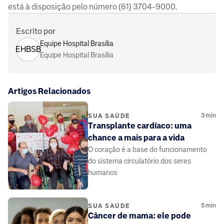
está à disposição pelo número (61) 3704-9000.
Escrito por
Equipe Hospital Brasília
EHBSB
Equipe Hospital Brasília
Artigos Relacionados
3
min
SUA SAÚDE
Transplante cardíaco: uma
chance a mais para a vida
O coração é a base do funcionamento
do sistema circulatório dos seres
humanos
5
min
SUA SAÚDE
Câncer de mama: ele pode