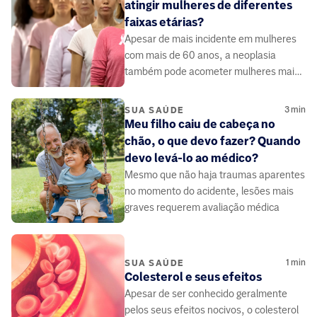
atingir mulheres de diferentes
faixas etárias?
Apesar de mais incidente em mulheres
com mais de 60 anos, a neoplasia
também pode acometer mulheres mais
jovens.
3
min
SUA SAÚDE
Meu filho caiu de cabeça no
chão, o que devo fazer? Quando
devo levá-lo ao médico?
Mesmo que não haja traumas aparentes
no momento do acidente, lesões mais
graves requerem avaliação médica
1
min
SUA SAÚDE
Colesterol e seus efeitos
Apesar de ser conhecido geralmente
pelos seus efeitos nocivos, o colesterol