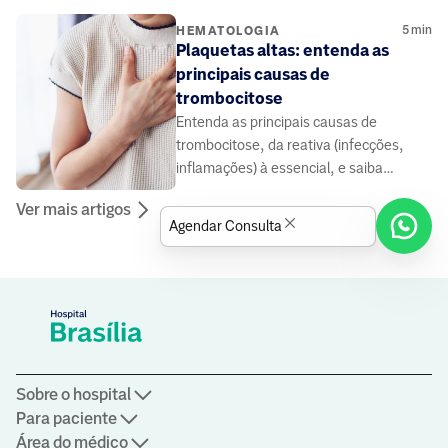
correto.
5
min
HEMATOLOGIA
Plaquetas altas: entenda as
principais causas de
trombocitose
Entenda as principais causas de
trombocitose, da reativa (infecções,
inflamações) à essencial, e saiba
quando é um sinal de alerta.
Ver mais artigos
Agendar Consulta
Sobre o hospital
Para paciente
Área do médico