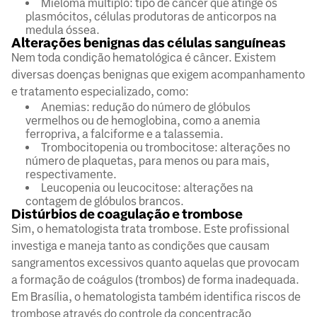
Mieloma múltiplo: tipo de câncer que atinge os
plasmócitos, células produtoras de anticorpos na
medula óssea.
Alterações benignas das células sanguíneas
Nem toda condição hematológica é câncer. Existem
diversas doenças benignas que exigem acompanhamento
e tratamento especializado, como:
Anemias: redução do número de glóbulos
vermelhos ou de hemoglobina, como a anemia
ferropriva, a falciforme e a talassemia.
Trombocitopenia ou trombocitose: alterações no
número de plaquetas, para menos ou para mais,
respectivamente.
Leucopenia ou leucocitose: alterações na
contagem de glóbulos brancos.
Distúrbios de coagulação e trombose
Sim, o hematologista trata trombose. Este profissional
investiga e maneja tanto as condições que causam
sangramentos excessivos quanto aquelas que provocam
a formação de coágulos (trombos) de forma inadequada.
Em Brasília, o hematologista também identifica riscos de
trombose através do controle da concentração