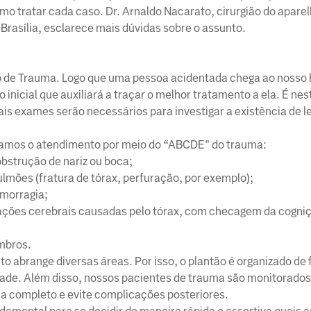
omo tratar cada caso. Dr. Arnaldo Nacarato, cirurgião do aparel
 Brasília, esclarece mais dúvidas sobre o assunto.
o de Trauma. Logo que uma pessoa acidentada chega ao nosso h
o inicial que auxiliará a traçar o melhor tratamento a ela. É n
quais exames serão necessários para investigar a existência de 
zamos o atendimento por meio do “ABCDE" do trauma:
 obstrução de nariz ou boca;
pulmões (fratura de tórax, perfuração, por exemplo);
emorragia;
cações cerebrais causadas pelo tórax, com checagem da cogniç
embros.
o abrange diversas áreas. Por isso, o plantão é organizado de
ade. Além disso, nossos pacientes de trauma são monitorados
ja completo e evite complicações posteriores.