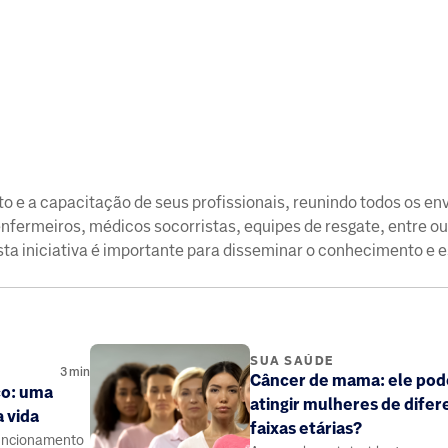
o e a capacitação de seus profissionais, reunindo todos os en
nfermeiros, médicos socorristas, equipes de resgate, entre ou
sta iniciativa é importante para disseminar o conhecimento e e
SUA SAÚDE
3
min
Câncer de mama: ele pod
co: uma
atingir mulheres de difer
a vida
faixas etárias?
funcionamento