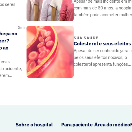
Apesar de mais incidente em m
dos seres
com mais de 60 anos, a neopla
também pode acometer mulhe
mais jovens.
3
min
abeça no
SUA SAÚDE
zer?
Colesterol e seus efeitos
o ao
Apesar de ser conhecido geral
pelos seus efeitos nocivos, o
aumas
colesterol apresenta funções
o acidente,
importantes no funcionamento
uerem
organismo
Sobre o hospital
Para paciente
Área do médico