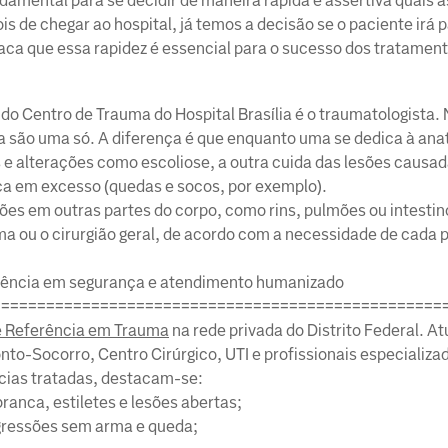
ndamental para se decidir de maneira rápida e assertiva quais 
 de chegar ao hospital, já temos a decisão se o paciente irá p
taca que essa rapidez é essencial para o sucesso dos tratamen
do Centro de Trauma do Hospital Brasília é o traumatologista. N
ia são uma só. A diferença é que enquanto uma se dedica à an
 e alterações como escoliose, a outra cuida das lesões causa
ica em excesso (quedas e socos, por exemplo).
s em outras partes do corpo, como rins, pulmões ou intestin
ma ou o cirurgião geral, de acordo com a necessidade de cada 
ferência em segurança e atendimento humanizado
==================================================
e Referência em Trauma
na rede privada do Distrito Federal. A
onto-Socorro, Centro Cirúrgico, UTI e profissionais especializ
ncias tratadas, destacam-se:
ranca, estiletes e lesões abertas;
agressões sem arma e queda;