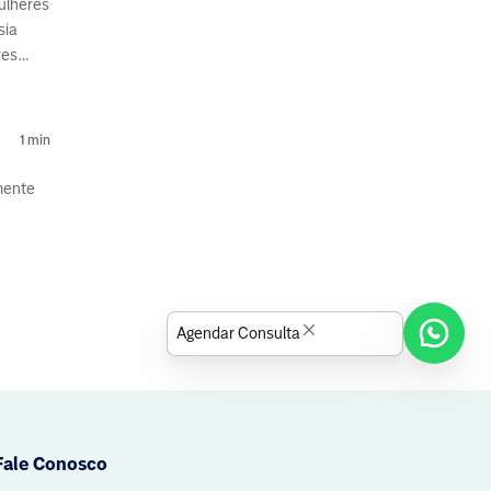
ulheres
sia
res
1
min
mente
 do
Agendar Consulta
Fale Conosco