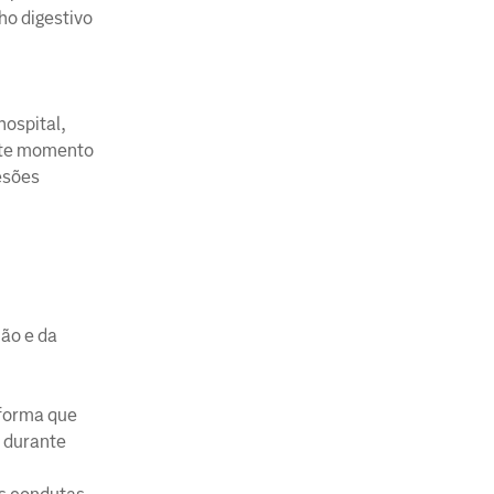
ho digestivo
ospital,
este momento
lesões
ão e da
 forma que
 durante