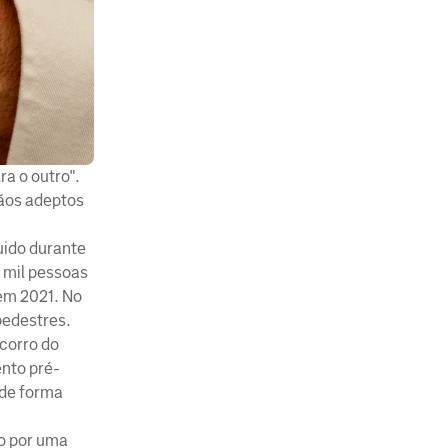
ra o outro".
dãos adeptos
uido durante
0 mil pessoas
em 2021. No
pedestres.
ocorro do
nto pré-
 de forma
ão por uma