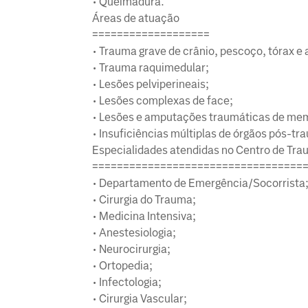
• Queimadura.
Áreas de atuação
===================
• Trauma grave de crânio, pescoço, tórax e
• Trauma raquimedular;
• Lesões pelviperineais;
• Lesões complexas de face;
• Lesões e amputações traumáticas de me
• Insuficiências múltiplas de órgãos pós-tr
Especialidades atendidas no Centro de Tr
==================================
• Departamento de Emergência/Socorrista
• Cirurgia do Trauma;
• Medicina Intensiva;
• Anestesiologia;
• Neurocirurgia;
• Ortopedia;
• Infectologia;
• Cirurgia Vascular;