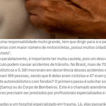
uma responsabilidade muito grande, tem que dirigir para si e pa
ileiras com maior número de motocicletas, possui muitos cida
amelo".
 paralelamente, é importante ter muita cautela, pois um desc
ículo podem causar acidentes de trânsito. No Brasil, mais de 7
ilísticos e 5.381 morreram em decorrência desses acidentes 
taram 169 pessoas, sendo que 8 delas eram ciclistas e 47 eram 
e automobilístico com feridos? O primeiro passo é solicitar s
 (Samu) ou do Corpo de Bombeiros. Este é o chamado atendime
res precisam ser prestados por profissionais especializados e
adas a um hospital especializado em trauma. Lá, elas passar