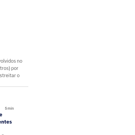
volvidos no
tros) por
streitar o
5
min
e
entes