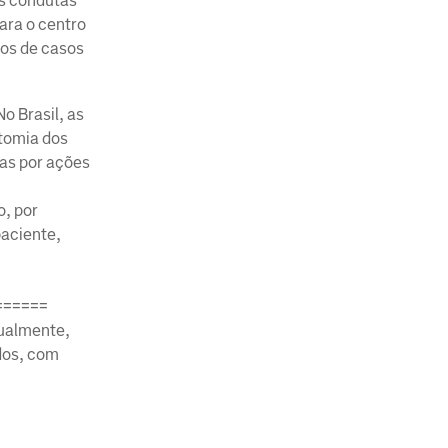
as condutas
ara o centro
tos de casos
o Brasil, as
atomia dos
das por ações
o, por
paciente,
======
tualmente,
ados, com