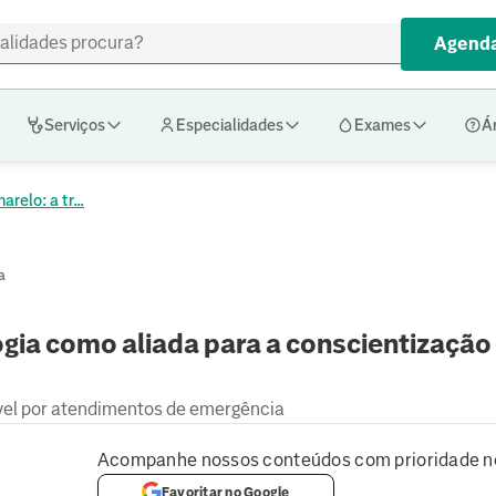
Agenda
Serviços
Especialidades
Exames
Á
relo: a tr...
a
gia como aliada para a conscientização
vel por atendimentos de emergência
Acompanhe nossos conteúdos com prioridade n
Favoritar no Google