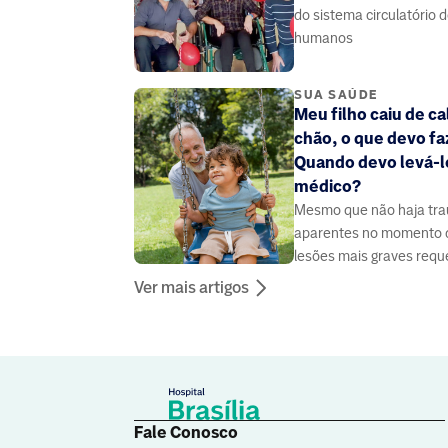
do sistema circulatório 
humanos
SUA SAÚDE
Meu filho caiu de c
chão, o que devo fa
Quando devo levá-l
médico?
Mesmo que não haja tr
aparentes no momento d
lesões mais graves req
avaliação médica
Ver mais artigos
Fale Conosco