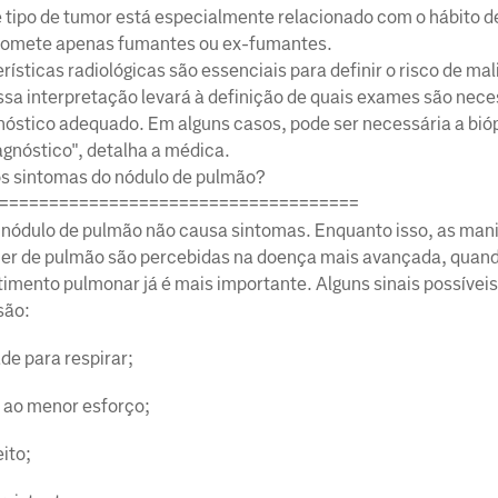
 tipo de tumor está especialmente relacionado com o hábito d
omete apenas fumantes ou ex-fumantes.
rísticas radiológicas são essenciais para definir o risco de ma
ssa interpretação levará à definição de quais exames são nece
nóstico adequado. Em alguns casos, pode ser necessária a bió
agnóstico", detalha a médica.
os sintomas do nódulo de pulmão?
====================================
o nódulo de pulmão não causa sintomas. Enquanto isso, as man
er de pulmão são percebidas na doença mais avançada, quand
mento pulmonar já é mais importante. Alguns sinais possíveis
são:
ade para respirar;
 ao menor esforço;
eito;