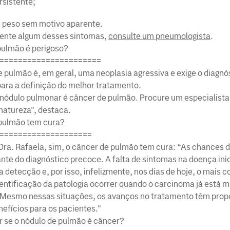
rsistente;
 peso sem motivo aparente.
ente algum desses sintomas,
consulte um pneumologista
.
pulmão é perigoso?
======================
 pulmão é, em geral, uma neoplasia agressiva e exige o diagnó
ara a definição do melhor tratamento.
nódulo pulmonar é câncer de pulmão. Procure um especialista
 natureza", destaca.
pulmão tem cura?
====================
Dra. Rafaela, sim, o câncer de pulmão tem cura: “As chances d
nte do diagnóstico precoce. A falta de sintomas na doença inic
ua detecção e, por isso, infelizmente, nos dias de hoje, o mais
dentificação da patologia ocorrer quando o carcinoma já está m
 Mesmo nessas situações, os avanços no tratamento têm prop
efícios para os pacientes."
 se o nódulo de pulmão é câncer?