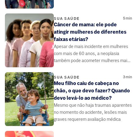
5
min
SUA SAÚDE
Câncer de mama: ele pode
atingir mulheres de diferentes
faixas etárias?
Apesar de mais incidente em mulheres
com mais de 60 anos, a neoplasia
também pode acometer mulheres mais
jovens.
3
min
SUA SAÚDE
Meu filho caiu de cabeça no
chão, o que devo fazer? Quando
devo levá-lo ao médico?
Mesmo que não haja traumas aparentes
no momento do acidente, lesões mais
graves requerem avaliação médica