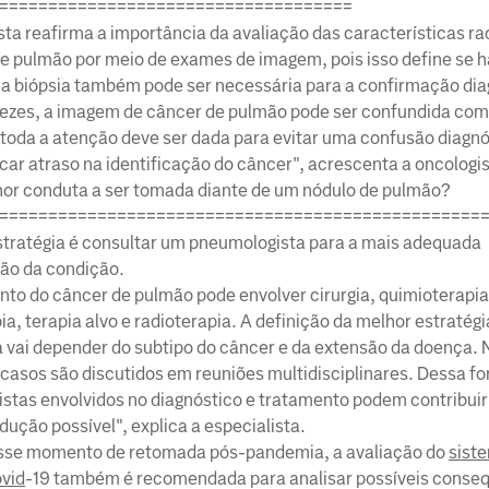
====================================
sta reafirma a importância da avaliação das características ra
e pulmão por meio de exames de imagem, pois isso define se h
a biópsia também pode ser necessária para a confirmação dia
ezes, a imagem de câncer de pulmão pode ser confundida co
, toda a atenção deve ser dada para evitar uma confusão diagn
car atraso na identificação do câncer", acrescenta a oncologis
hor conduta a ser tomada diante de um nódulo de pulmão?
=================================================
stratégia é consultar um pneumologista para a mais adequada
ção da condição.
to do câncer de pulmão pode envolver cirurgia, quimioterapia
a, terapia alvo e radioterapia. A definição da melhor estratégi
 vai depender do subtipo do câncer e da extensão da doença. 
s casos são discutidos em reuniões multidisciplinares. Dessa f
istas envolvidos no diagnóstico e tratamento podem contribuir
ução possível", explica a especialista.
esse momento de retomada pós-pandemia, a avaliação do
siste
ovid
-19 também é recomendada para analisar possíveis conse