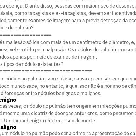
l da doença. Diante disso, pessoas com maior risco de desenvo
plasia, como tabagistas e ex-tabagistas, devem ser incentivad
eriodicamente exames de imagem para a prévia detecção da do
dulo de pulmão?
===================
é uma lesão sólida com mais de um centímetro de diâmetro, e,
 possível senti-lo pela palpação. Os nódulos de pulmão, em con
ados apenas por meio de exames de imagem.
s tipos de nódulo existentes?
==================================
um nódulo no pulmão, sem dúvida, causa apreensão em qualqu
odo mundo sabe, no entanto, é que isso não é sinônimo de cân
diferenças entre nódulos benignos e malignos.
enigno
 das vezes, o nódulo no pulmão tem origem em infecções pulm
té mesmo uma cicatriz de doenças anteriores, como pneumoni
. Um tumor benigno não traz risco de morte.
aligno
, um nódulo no pulmão pode ser a primeira apresentação de câ