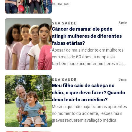
humanos
5
min
SUA SAÚDE
Câncer de mama: ele pode
atingir mulheres de diferentes
faixas etárias?
Apesar de mais incidente em mulheres
com mais de 60 anos, a neoplasia
também pode acometer mulheres mais
jovens.
3
min
SUA SAÚDE
Meu filho caiu de cabeça no
chão, o que devo fazer? Quando
devo levá-lo ao médico?
Mesmo que não haja traumas aparentes
no momento do acidente, lesões mais
graves requerem avaliação médica