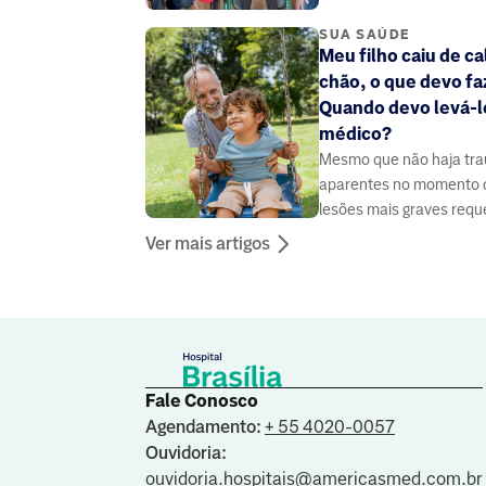
SUA SAÚDE
Meu filho caiu de c
chão, o que devo fa
Quando devo levá-l
médico?
Mesmo que não haja tr
aparentes no momento d
lesões mais graves req
avaliação médica
Ver mais artigos
Fale Conosco
Agendamento:
+ 55 4020-0057
Ouvidoria:
ouvidoria.hospitais@americasmed.com.br