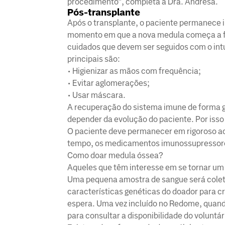
procedimento”, completa a Dra. Andresa.
Pós-transplante
Após o transplante, o paciente permanece 
momento em que a nova medula começa a fun
cuidados que devem ser seguidos com o intui
principais são:
• Higienizar as mãos com frequência;
• Evitar aglomerações;
• Usar máscara.
A recuperação do sistema imune de forma ge
depender da evolução do paciente. Por isso
O paciente deve permanecer em rigoroso a
tempo, os medicamentos imunossupressores
Como doar medula óssea?
Aqueles que têm interesse em se tornar um
Uma pequena amostra de sangue será coleta
características genéticas do doador para c
espera. Uma vez incluído no Redome, quand
para consultar a disponibilidade do voluntár