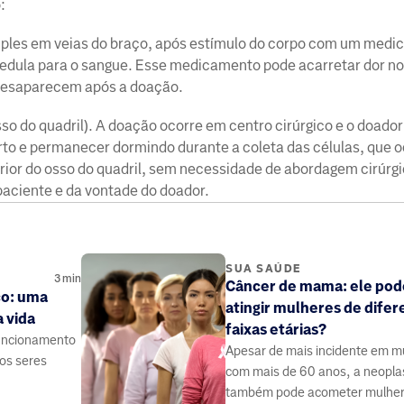
:
imples em veias do braço, após estímulo do corpo com um med
medula para o sangue. Esse medicamento pode acarretar dor no
s desaparecem após a doação.
o do quadril). A doação ocorre em centro cirúrgico e o doado
o e permanecer dormindo durante a coleta das células, que o
rior do osso do quadril, sem necessidade de abordagem cirúrgi
aciente e da vontade do doador.
SUA SAÚDE
3
min
Câncer de mama: ele pod
co: uma
atingir mulheres de difer
a vida
faixas etárias?
funcionamento
Apesar de mais incidente em m
dos seres
com mais de 60 anos, a neopla
também pode acometer mulhe