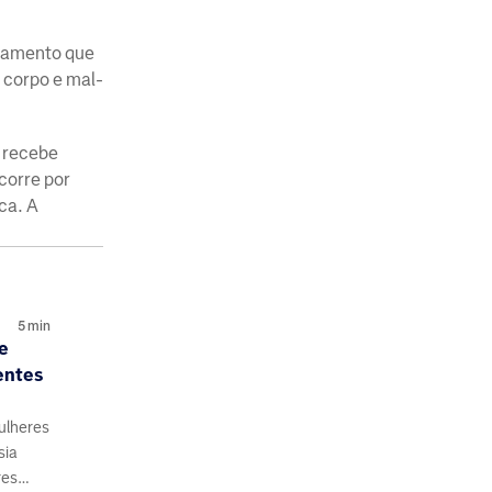
icamento que
 corpo e mal-
r recebe
corre por
ca. A
5
min
e
entes
ulheres
sia
res