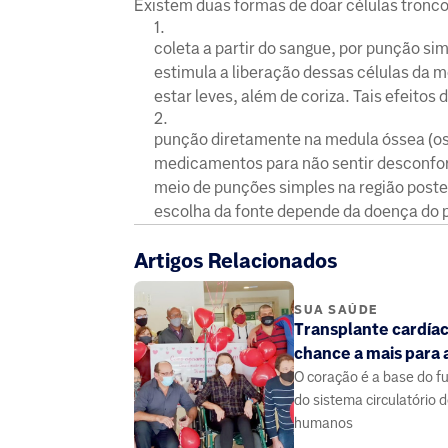
Existem duas formas de doar células tronco
coleta a partir do sangue, por punção s
estimula a liberação dessas células da 
estar leves, além de coriza. Tais efeito
punção diretamente na medula óssea (oss
medicamentos para não sentir desconfort
meio de punções simples na região poste
escolha da fonte depende da doença do p
Artigos Relacionados
SUA SAÚDE
Transplante cardía
chance a mais para 
O coração é a base do 
do sistema circulatório 
humanos