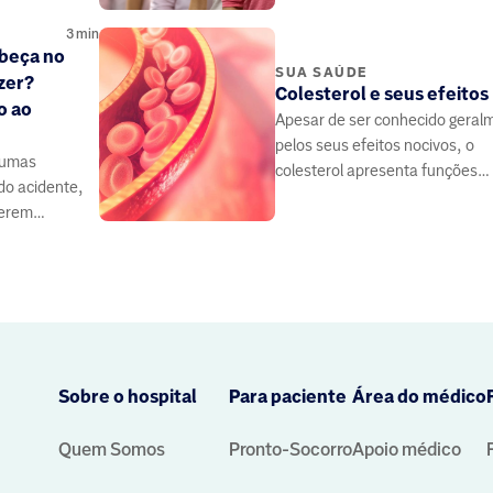
mais jovens.
3
min
abeça no
SUA SAÚDE
zer?
Colesterol e seus efeitos
o ao
Apesar de ser conhecido geral
pelos seus efeitos nocivos, o
aumas
colesterol apresenta funções
o acidente,
importantes no funcionamento
uerem
organismo
Sobre o hospital
Para paciente
Área do médico
Quem Somos
Pronto-Socorro
Apoio médico