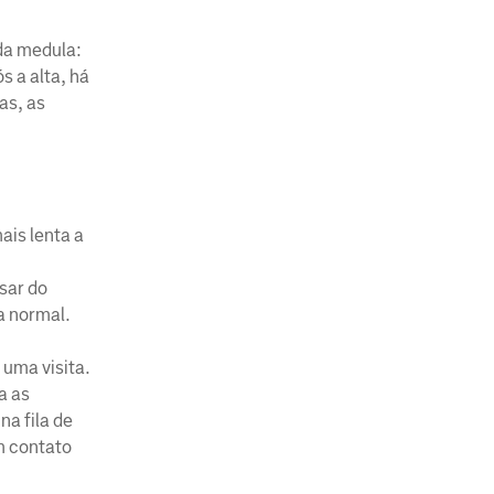
da medula:
 a alta, há
as, as
ais lenta a
sar do
a normal.
uma visita.
a as
a fila de
m contato