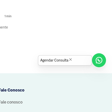
1
min
mente
 do
Agendar Consulta
Fale Conosco
Fale conosco