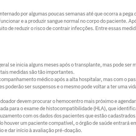
internado por algumas poucas semanas até que ocorra a pega 
cionar e a produzir sangue normal no corpo do paciente. Após
to de reduzir o risco de contrair infecções. Entre essas medid
ral se inicia alguns meses após o transplante, mas pode ser m
 tais medidas são tão importantes.
companhamento médico após a alta hospitalar, mas com o pas
 poderão ser suspensos e o mesmo pode voltar a ter uma vid
 doador devem procurar o hemocentro mais próximo e agendar 
da para o exame de histocompatibilidade (HLA), que identific
ruzamento com os dados dos pacientes que estão cadastrados n
o houver um paciente compatível, o órgão de saúde entrará e
io e dar início à avaliação pré-doação.