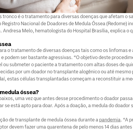
s tronco é o tratamento para diversas doenças que afetam o s
0, o Registro Nacional de Doadores de Medula Óssea (Redome) i
Andresa Melo, hematologista do Hospital Brasília, explica o q
óssea
ara o tratamento de diversas doenças tais como os linfomas e
 e podem ser bastante agressivas. “O objetivo deste procedim
l ou submeter o paciente a tratamento com altas doses de qui
necidas por um doador no transplante alogênico ou até mesmo 
 daí, estas células transplantadas começam a reconstituir a me
e medula óssea?
 baixos, uma vez que antes desse procedimento o doador passa
car se está apto para doar. Após a doação, a medula do doador 
ação de transplante de medula óssea durante a
pandemia
. “A p
eptor devem fazer uma quarentena de pelo menos 14 dias antes