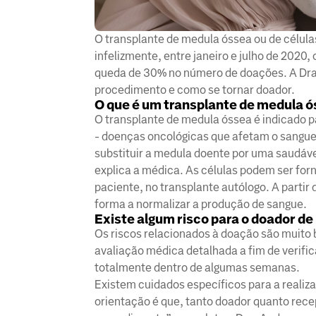
O transplante de medula óssea ou de célula
infelizmente, entre janeiro e julho de 202
queda de 30% no número de doações. A Dra. 
procedimento e como se tornar doador.
O que é um transplante de medula 
O transplante de medula óssea é indicado p
- doenças oncológicas que afetam o sangue
substituir a medula doente por uma saudáve
explica a médica. As células podem ser for
paciente, no transplante autólogo. A partir
forma a normalizar a produção de sangue.
Existe algum risco para o doador d
Os riscos relacionados à doação são muito
avaliação médica detalhada a fim de verifi
totalmente dentro de algumas semanas.
Existem cuidados específicos para a realiz
orientação é que, tanto doador quanto rec