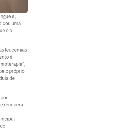
angue e,
ndicou uma
ue é o
 as leucemias
ento é
mioterapia”,
pelo próprio
dula de
 por
se recupera
rincipal
 do