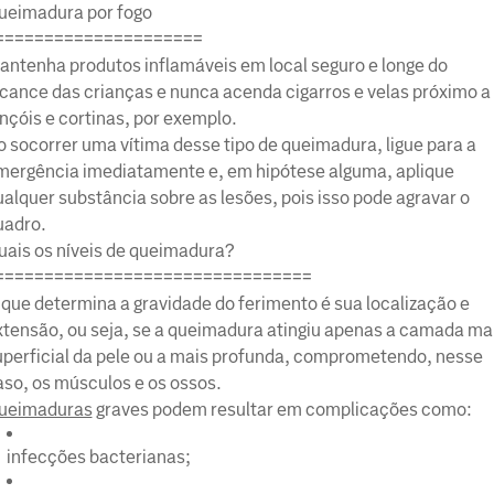
ueimadura por fogo
=====================
antenha produtos inflamáveis em local seguro e longe do
lcance das crianças e nunca acenda cigarros e velas próximo a
nçóis e cortinas, por exemplo.
o socorrer uma vítima desse tipo de queimadura, ligue para a
mergência imediatamente e, em hipótese alguma, aplique
alquer substância sobre as lesões, pois isso pode agravar o
uadro.
uais os níveis de queimadura?
================================
 que determina a gravidade do ferimento é sua localização e
xtensão, ou seja, se a queimadura atingiu apenas a camada ma
uperficial da pele ou a mais profunda, comprometendo, nesse
aso, os músculos e os ossos.
ueimaduras
graves podem resultar em complicações como:
infecções bacterianas;