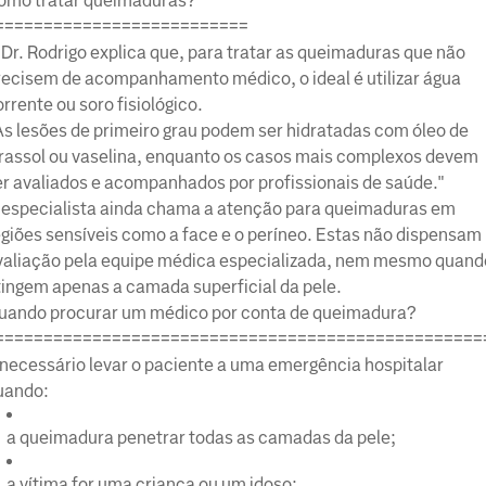
omo tratar queimaduras?
==========================
 Dr. Rodrigo explica que, para tratar as queimaduras que não
recisem de acompanhamento médico, o ideal é utilizar água
rrente ou soro fisiológico.
As lesões de primeiro grau podem ser hidratadas com óleo de
irassol ou vaselina, enquanto os casos mais complexos devem
er avaliados e acompanhados por profissionais de saúde."
 especialista ainda chama a atenção para queimaduras em
egiões sensíveis como a face e o períneo. Estas não dispensam
valiação pela equipe médica especializada, nem mesmo quand
tingem apenas a camada superficial da pele.
uando procurar um médico por conta de queimadura?
==================================================
 necessário levar o paciente a uma emergência hospitalar
uando:
a queimadura penetrar todas as camadas da pele;
a vítima for uma criança ou um idoso;