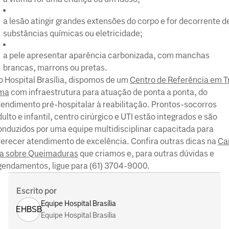
a lesão atingir grandes extensões do corpo e for decorrente d
substâncias químicas ou eletricidade;
a pele apresentar aparência carbonizada, com manchas
brancas, marrons ou pretas.
o Hospital Brasília, dispomos de um
Centro de Referência em T
ma
com infraestrutura para atuação de ponta a ponta, do
tendimento pré-hospitalar à reabilitação. Prontos-socorros
ulto e infantil, centro cirúrgico e UTI estão integrados e são
onduzidos por uma equipe multidisciplinar capacitada para
ferecer atendimento de excelência. Confira outras dicas na
Car
ha sobre Queimaduras
que criamos e, para outras dúvidas e
gendamentos, ligue para (61) 3704-9000.
Escrito por
Equipe Hospital Brasília
EHBSB
Equipe Hospital Brasília