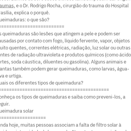
raumas
, e o Dr. Rodrigo Rocha, cirurgião do trauma do Hospital
asília, explica o porquê.
ueimaduras: o que são?
=========================
s queimaduras são lesões que atingem a pele e podem ser
ausadas por contato com fogo, líquido fervente, vapor, objetos
ito quentes, correntes elétricas, radiação, luz solar ou outras
ontes de radiação ultravioleta e produtos químicos (como ácid
rtes, soda cáustica, diluentes ou gasolina). Alguns animais e
lantas também podem gerar queimaduras, como larvas, água-
va e urtiga.
uais os diferentes tipos de queimadura?
==========================================
onheça os tipos de queimaduras e saiba como preveni-los, a
guir.
ueimadura solar
==================
nda hoje, muitas pessoas associam a falta de filtro solar à