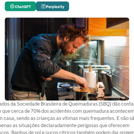
ChatGPT
Perplexity
ados da Sociedade Brasileira de Queimaduras (SBQ) dão conta
e que cerca de 70% dos acidentes com queimadura acontece
m casa, sendo as crianças as vítimas mais frequentes. E não s
penas as situações declaradamente perigosas que oferecem
iscos. Banhos de sol e sucos cítricos também podem dar origem