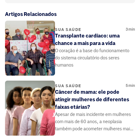
Artigos Relacionados
3
min
SUA SAÚDE
Transplante cardíaco: uma
chance a mais para a vida
O coração é a base do funcionamento
do sistema circulatório dos seres
humanos
5
min
SUA SAÚDE
Câncer de mama: ele pode
atingir mulheres de diferentes
faixas etárias?
Apesar de mais incidente em mulheres
com mais de 60 anos, a neoplasia
também pode acometer mulheres mais
jovens.