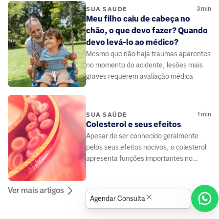
3
min
SUA SAÚDE
Meu filho caiu de cabeça no
chão, o que devo fazer? Quando
devo levá-lo ao médico?
Mesmo que não haja traumas aparentes
no momento do acidente, lesões mais
graves requerem avaliação médica
1
min
SUA SAÚDE
Colesterol e seus efeitos
Apesar de ser conhecido geralmente
pelos seus efeitos nocivos, o colesterol
apresenta funções importantes no
funcionamento do organismo
Ver mais artigos
Agendar Consulta