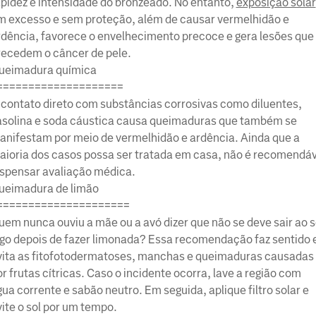
apidez e intensidade do bronzeado. No entanto,
exposição solar
m excesso e sem proteção, além de causar vermelhidão e
rdência, favorece o envelhecimento precoce e gera lesões que
recedem o câncer de pele.
ueimadura química
====================
 contato direto com substâncias corrosivas como diluentes,
asolina e soda cáustica causa queimaduras que também se
anifestam por meio de vermelhidão e ardência. Ainda que a
aioria dos casos possa ser tratada em casa, não é recomendáv
ispensar avaliação médica.
ueimadura de limão
=====================
uem nunca ouviu a mãe ou a avó dizer que não se deve sair ao s
ogo depois de fazer limonada? Essa recomendação faz sentido 
vita as fitofotodermatoses, manchas e queimaduras causadas
r frutas cítricas. Caso o incidente ocorra, lave a região com
ua corrente e sabão neutro. Em seguida, aplique filtro solar e
ite o sol por um tempo.