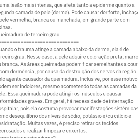
 uma lesão mais intensa, que afeta tanto a epiderme quanto a
egunda camada de pele (derme). Pode causar dor forte, inchaç
 pele vermelha, branca ou manchada, em grande parte com
olhas.
ueimadura de terceiro grau
=============================
uando o trauma atinge a camada abaixo da derme, ela é de
erceiro grau. Nesse caso, a pele adquire coloração preta, marr
u branca. As áreas queimadas podem ficar semelhantes a cour
 com dormência, por causa da destruição dos nervos da região
elo agente causador da queimadura. Inclusive, por esse motivo
odem ser indolores, mesmo acometendo todas as camadas da
ele. Essa queimadura pode atingir os músculos e causar
eformidades graves. Em geral, há necessidade de internação
ospitalar, pois ela costuma provocar manifestações sistêmicas
mo desequilíbrio dos níveis de sódio, potássio e/ou cálcio e
sidratação. Muitas vezes, é preciso retirar os tecidos
crosados e realizar limpeza e enxertos.