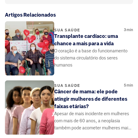
Artigos Relacionados
3
min
SUA SAÚDE
Transplante cardíaco: uma
chance a mais para a vida
O coração é a base do funcionamento
do sistema circulatório dos seres
humanos
5
min
SUA SAÚDE
Câncer de mama: ele pode
atingir mulheres de diferentes
faixas etárias?
Apesar de mais incidente em mulheres
com mais de 60 anos, a neoplasia
também pode acometer mulheres mais
jovens.