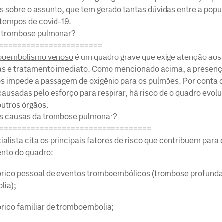
s sobre o assunto, que tem gerado tantas dúvidas entre a pop
tempos de covid-19.
é trombose pulmonar?
=======================
boembolismo venoso
é um quadro grave que exige atenção aos
s e tratamento imediato. Como mencionado acima, a presenç
s impede a passagem de oxigênio para os pulmões. Por conta 
causadas pelo esforço para respirar, há risco de o quadro evolui
 outros órgãos.
as causas da trombose pulmonar?
==================================
ialista cita os principais fatores de risco que contribuem para 
nto do quadro:
órico pessoal de eventos tromboembólicos (trombose profunda
lia);
órico familiar de tromboembolia;