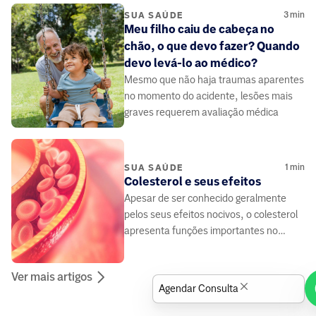
3
min
SUA SAÚDE
Meu filho caiu de cabeça no
chão, o que devo fazer? Quando
devo levá-lo ao médico?
Mesmo que não haja traumas aparentes
no momento do acidente, lesões mais
graves requerem avaliação médica
1
min
SUA SAÚDE
Colesterol e seus efeitos
Apesar de ser conhecido geralmente
pelos seus efeitos nocivos, o colesterol
apresenta funções importantes no
funcionamento do organismo
Ver mais artigos
Agendar Consulta