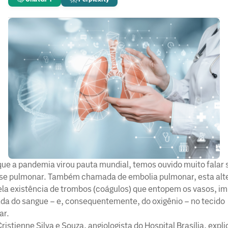
ue a pandemia virou pauta mundial, temos ouvido muito falar 
se pulmonar. Também chamada de embolia pulmonar, esta alt
ela existência de trombos (coágulos) que entopem os vasos, 
da do sangue – e, consequentemente, do oxigênio – no tecido
ar.
Cristienne Silva e Souza, angiologista do Hospital Brasília, expl