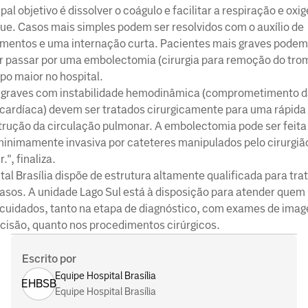
ipal objetivo é dissolver o coágulo e facilitar a respiração e ox
ue. Casos mais simples podem ser resolvidos com o auxílio de
mentos e uma internação curta. Pacientes mais graves podem
r passar por uma embolectomia (cirurgia para remoção do tro
o maior no hospital.
 graves com instabilidade hemodinâmica (comprometimento 
cardíaca) devem ser tratados cirurgicamente para uma rápida
rução da circulação pulmonar. A embolectomia pode ser feita
inimamente invasiva por cateteres manipulados pelo cirurgiã
.", finaliza.
tal Brasília dispõe de estrutura altamente qualificada para tra
asos. A unidade Lago Sul está à disposição para atender quem
cuidados, tanto na etapa de diagnóstico, com exames de ima
ecisão, quanto nos procedimentos cirúrgicos.
Escrito por
Equipe Hospital Brasília
EHBSB
Equipe Hospital Brasília