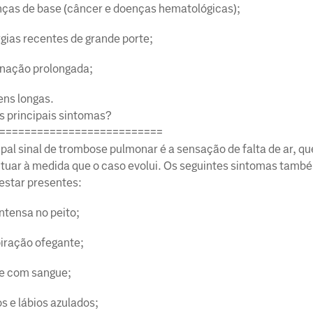
ças de base (câncer e doenças hematológicas);
rgias recentes de grande porte;
rnação prolongada;
ens longas.
s principais sintomas?
==========================
ipal sinal de trombose pulmonar é a sensação de falta de ar, q
tuar à medida que o caso evolui. Os seguintes sintomas tamb
star presentes:
intensa no peito;
iração ofegante;
e com sangue;
s e lábios azulados;