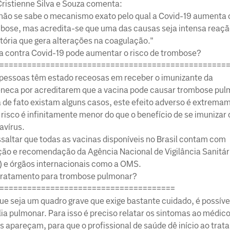
Cristienne Silva e Souza comenta:
não se sabe o mecanismo exato pelo qual a Covid-19 aumenta o
bose, mas acredita-se que uma das causas seja intensa reaç
tória que gera alterações na coagulação."
a contra Covid-19 pode aumentar o risco de trombose?
=================================================
pessoas têm estado receosas em receber o imunizante da
neca por acreditarem que a vacina pode causar trombose pul
de fato existam alguns casos, este efeito adverso é extrema
o risco é infinitamente menor do que o benefício de se imunizar
avírus.
ssaltar que todas as vacinas disponíveis no Brasil contam com
ão e recomendação da Agência Nacional de Vigilância Sanitár
) e órgãos internacionais como a OMS.
tratamento para trombose pulmonar?
======================================
ue seja um quadro grave que exige bastante cuidado, é possíve
ia pulmonar. Para isso é preciso relatar os sintomas ao médico
es apareçam, para que o profissional de saúde dê início ao tra