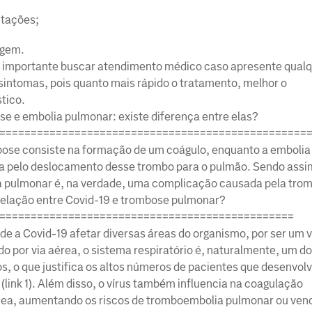
itações;
igem.
 importante buscar atendimento médico caso apresente qual
sintomas, pois quanto mais rápido o tratamento, melhor o
tico.
e e embolia pulmonar: existe diferença entre elas?
=================================================
ose consiste na formação de um coágulo, enquanto a embolia
 pelo deslocamento desse trombo para o pulmão. Sendo assi
 pulmonar é, na verdade, uma complicação causada pela tro
relação entre Covid-19 e trombose pulmonar?
===============================================
de a Covid-19 afetar diversas áreas do organismo, por ser um v
do por via aérea, o sistema respiratório é, naturalmente, um d
os, o que justifica os altos números de pacientes que desenvo
(link 1). Além disso, o vírus também influencia na coagulação
ea, aumentando os riscos de tromboembolia pulmonar ou ven