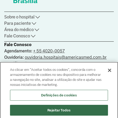
Sobre o hospital
Para paciente
Área do médico
Fale Conosco
Fale Conosco
Agendamento:
+ 55 4020-0057
Ouvidoria:
ouvidoria.hospitais@americasmed.com.br
Certificações
Ao clicar em "Aceitar todos os cookies", concorda com o
armazenamento de cookies no seu dispositivo para melhorar
a navegação no site, analisar a utilização do site e ajudar nas
nossas iniciativas de marketing.
Saiba mais sobre nossas certificações
Definições de cookies
Responsável Técnica: Dra Valéria Cristina Gonçalves CRM-DF
8099
© Copyright
2026
Rejeitar Todos