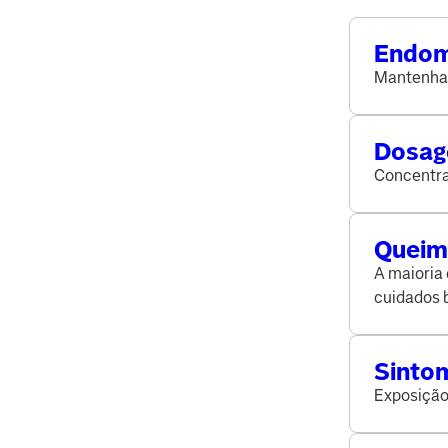
Endome
sintom
Mantenha a
Dosage
identi
Concentra
Queima
identi
A maioria
cuidados 
p
Sinto
está 
Exposição