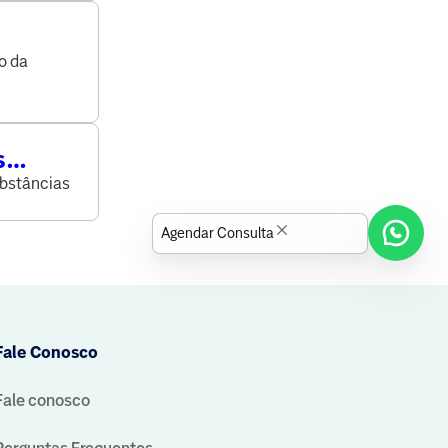
o da
s
ubstâncias
Agendar Consulta
Fale Conosco
Fale conosco