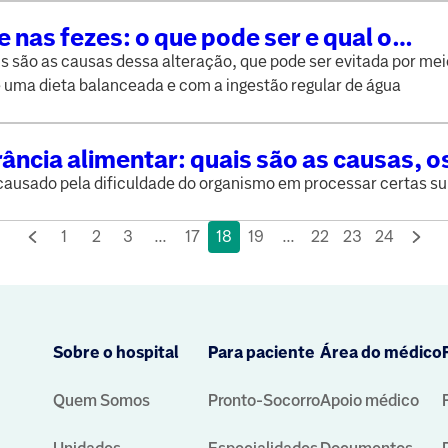
 nas fezes: o que pode ser e qual o
ento indicado para o sintoma?
s são as causas dessa alteração, que pode ser evitada por mei
 uma dieta balanceada e com a ingestão regular de água
rância alimentar: quais são as causas, o
as e o tratamento indicado?
causado pela dificuldade do organismo em processar certas s
1
2
3
...
17
18
19
...
22
23
24
Sobre o hospital
Para paciente
Área do médico
Quem Somos
Pronto-Socorro
Apoio médico