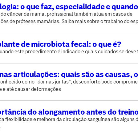
ogia: o que faz, especialidade e quand
rar um médico mastologista
 do câncer de mama, profissional também atua em casos de
ões de próteses mamárias. Saiba mais sobre o trabalho do esp
lo
lante de microbiota fecal: o que é?
uando este procedimento é indicado e quais cuidados se deve
nas articulações: quais são as causas, 
e como aliviá-las?
nhecido como “dor nas juntas”, desconforto pode comprome
e e até causar deformações
rtância do alongamento antes do trein
 flexibilidade e melhora da circulação sanguínea são alguns 
s