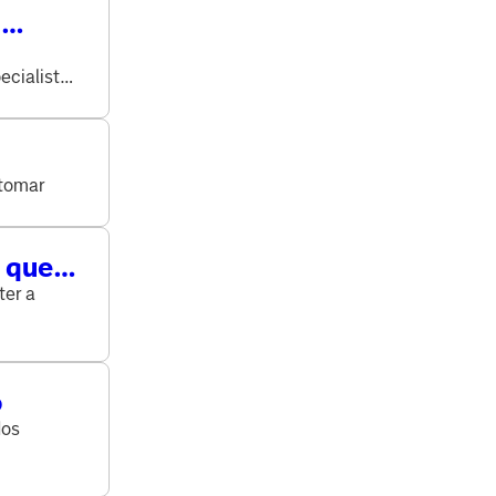
o
ecialista
 tomar
o que
ter a
o
dos