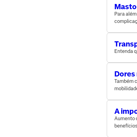
Mastol
procu
Para além
complicaç
em masto
Transp
Entenda q
Dores 
fazer 
Também co
mobilidad
A impo
Aumento da
benefício