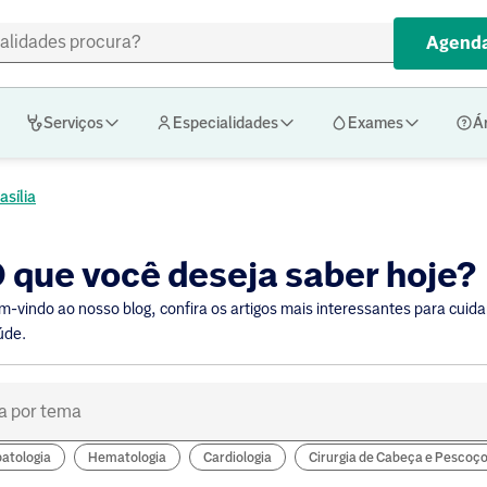
Agenda
Serviços
Especialidades
Exames
Á
asília
 que você deseja saber hoje?
m-vindo ao nosso blog, confira os artigos mais interessantes para cuida
úde.
atologia
Hematologia
Cardiologia
Cirurgia de Cabeça e Pescoç