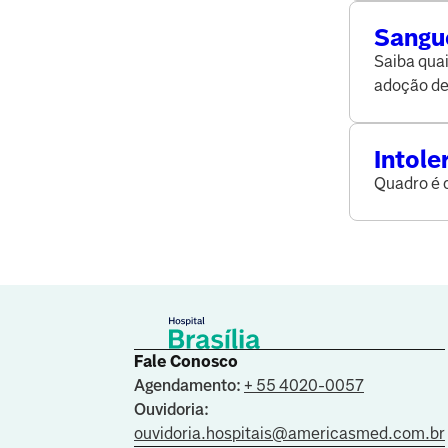
Sangue
tratam
Saiba quai
adoção de
Intole
sintom
Quadro é 
Fale Conosco
Agendamento:
+ 55 4020-0057
Ouvidoria:
ouvidoria.hospitais@americasmed.com.br