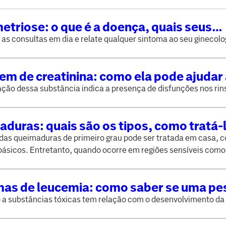
triose: o que é a doença, quais seus
as, causas e qual o tratamento adequ
s consultas em dia e relate qualquer sintoma ao seu ginecolo
m de creatinina: como ela pode ajudar
ficar doenças renais
ção dessa substância indica a presença de disfunções nos rin
duras: quais são os tipos, como tratá-l
ficá-las?
 das queimaduras de primeiro grau pode ser tratada em casa, 
básicos. Entretanto, quando ocorre em regiões sensíveis como 
mas de leucemia: como saber se uma pe
com leucemia?
 a substâncias tóxicas tem relação com o desenvolvimento d