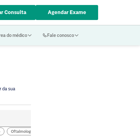
r Consulta
Agendar Exame
rea do médico
Fale conosco
r da sua
o
Oftalmologia
Pneumologia
Infectologia
Endocrinologia