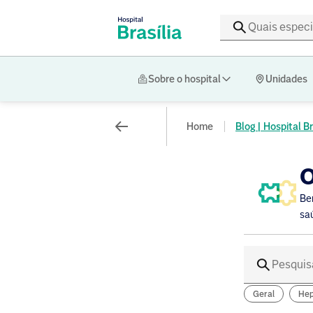
Sobre o hospital
Unidades
Home
Blog | Hospital Br
O
Be
sa
Geral
Hep