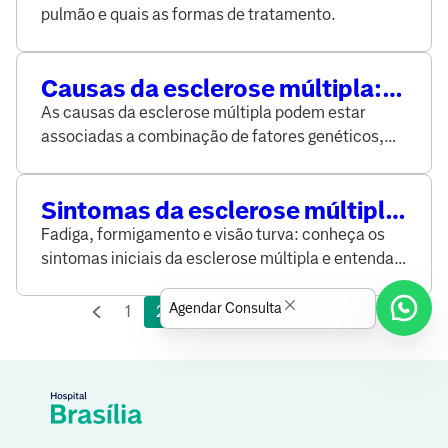
são sinais de alerta
pulmão e quais as formas de tratamento.
Causas da esclerose múltipla:
quais são os fatores associados
As causas da esclerose múltipla podem estar
à doença?
associadas a combinação de fatores genéticos,
infecções virais (como Epstein-Barr) e estilo de
vida.
Sintomas da esclerose múltipla:
o que seu corpo pode estar
Fadiga, formigamento e visão turva: conheça os
sinalizando
sintomas iniciais da esclerose múltipla e entenda a
importância do diagnóstico precoce.
Agendar Consulta
1
2
3
...
22
23
24