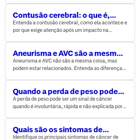
Contusão cerebral: o que é,
causas e o que acontece no
Entenda a contusão cerebral, como ela acontece e
cérebro
por que exige atenção após um impacto na
cabeça.
Aneurisma e AVC são a mesma
coisa? Entenda as diferenças e
Aneurisma e AVC não são a mesma coisa, mas
a relação entre eles
podem estar relacionados. Entenda as diferenças,
causas, sintomas e quando um pode levar ao
outro.
Quando a perda de peso pode
ser sinal de câncer e quando
A perda de peso pode ser um sinal de câncer
procurar um médico
quando é involuntária, rápida e não explicada por
dietas ou exercícios.
Quais são os sintomas de
câncer de pulmão? Saiba quais
Identifique os principais sintomas de câncer de