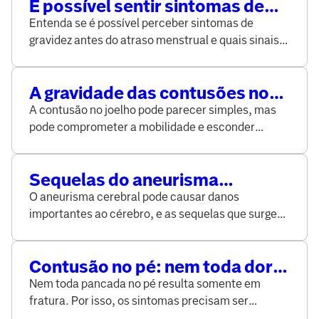
É possível sentir sintomas de
gravidez antes do atraso
Entenda se é possível perceber sintomas de
menstrual?
gravidez antes do atraso menstrual e quais sinais
podem surgir nas primeiras semanas.
A gravidade das contusões no
joelho: por que a atenção é
A contusão no joelho pode parecer simples, mas
essencial?
pode comprometer a mobilidade e esconder
lesões mais sérias. Entenda sintomas, causas e
cuidados.
Sequelas do aneurisma
cerebral: como os tratamentos
O aneurisma cerebral pode causar danos
ajudam a lidar com os impactos
importantes ao cérebro, e as sequelas que surgem
na vida
depois disso podem impactar a rotina.
Contusão no pé: nem toda dor
corresponde a fratura, podendo
Nem toda pancada no pé resulta somente em
indicar outras lesões
fratura. Por isso, os sintomas precisam ser
observados com atenção